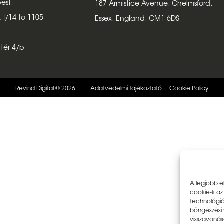
est,
187 Armistice Avenue, Chelmsford,
. I/14 to 1105
Essex, England, CM1 6DS
 tér 4/b
Revind Digital ©
2026
Adatvédelmi tájékoztató
Cookie Policy
A legjobb é
cookie-k az
technológiá
böngészési 
visszavonás