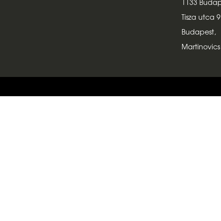
1133 Budap
Tisza utca 9
Budapest,
Martinovics