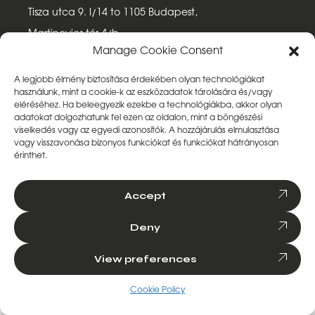
Tisza utca 9. I/14 to 1105 Budapest,
Martinovics tér 4/b
Manage Cookie Consent
UK
A legjobb élmény biztosítása érdekében olyan technológiákat
használunk, mint a cookie-k az eszközadatok tárolására és/vagy
Marketing Budget Ltd.
eléréséhez.
Ha beleegyezik ezekbe a technológiákba, akkor olyan
adatokat dolgozhatunk fel ezen az oldalon, mint a böngészési
CIN: 11511236
viselkedés vagy az egyedi azonosítók.
A hozzájárulás elmulasztása
187 Armistice Avenue, Chelmsford,
vagy visszavonása bizonyos funkciókat és funkciókat hátrányosan
érinthet.
Essex, England, CM1 6DS
Accept
Deny
Revind Digital ©
2026
View preferences
Adatvédelmi tájékoztató
Cookie Policy
Cookie Policy