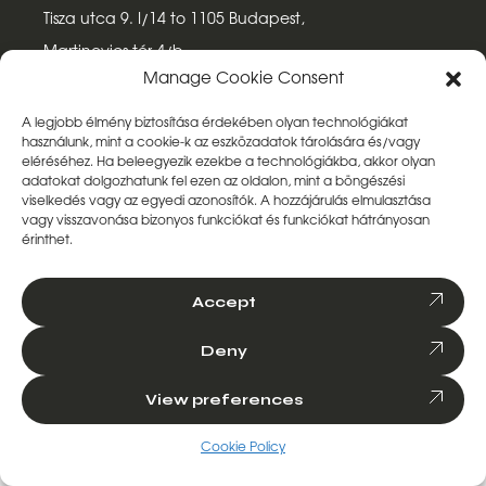
Tisza utca 9. I/14 to 1105 Budapest,
Martinovics tér 4/b
Manage Cookie Consent
UK
A legjobb élmény biztosítása érdekében olyan technológiákat
használunk, mint a cookie-k az eszközadatok tárolására és/vagy
Marketing Budget Ltd.
eléréséhez.
Ha beleegyezik ezekbe a technológiákba, akkor olyan
adatokat dolgozhatunk fel ezen az oldalon, mint a böngészési
CIN: 11511236
viselkedés vagy az egyedi azonosítók.
A hozzájárulás elmulasztása
187 Armistice Avenue, Chelmsford,
vagy visszavonása bizonyos funkciókat és funkciókat hátrányosan
érinthet.
Essex, England, CM1 6DS
Accept
Deny
Revind Digital ©
2026
View preferences
Privacy Policy
Cookie Policy
Cookie Policy